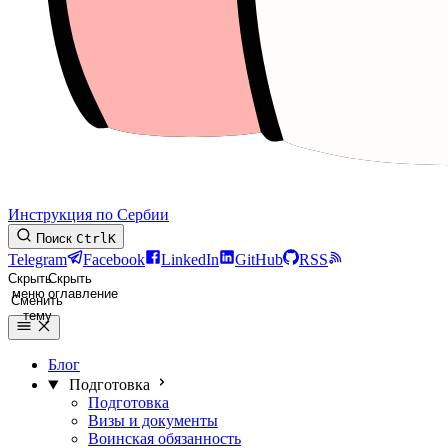
Инструкция по Сербии
Поиск
Ctrl
K
Telegram
Facebook
LinkedIn
GitHub
RSS
Скрыть
Скрыть
меню
оглавление
Сменить
тему
Блог
Подготовка
Подготовка
Визы и документы
Воинская обязанность