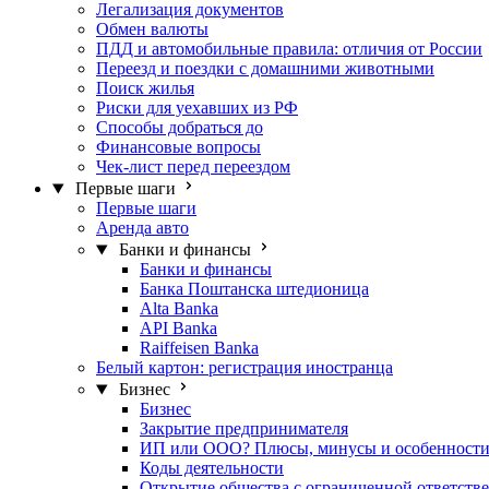
Легализация документов
Обмен валюты
ПДД и автомобильные правила: отличия от России
Переезд и поездки с домашними животными
Поиск жилья
Риски для уехавших из РФ
Способы добраться до
Финансовые вопросы
Чек-лист перед переездом
Первые шаги
Первые шаги
Аренда авто
Банки и финансы
Банки и финансы
Банка Поштанска штедионица
Alta Banka
API Banka
Raiffeisen Banka
Белый картон: регистрация иностранца
Бизнес
Бизнес
Закрытие предпринимателя
ИП или ООО? Плюсы, минусы и особенност
Коды деятельности
Открытие общества с ограниченной ответстве