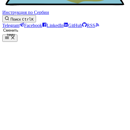
Инструкция по Сербии
Поиск
Ctrl
K
Telegram
Facebook
LinkedIn
GitHub
RSS
Сменить
тему