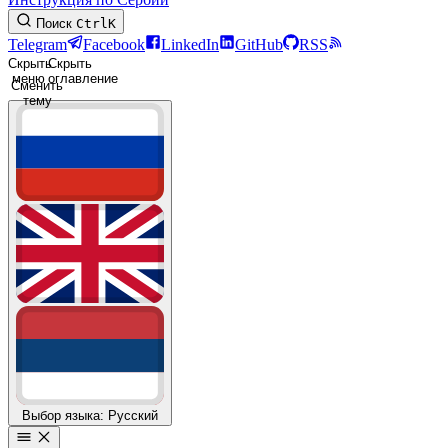
Поиск
Ctrl
K
Telegram
Facebook
LinkedIn
GitHub
RSS
Скрыть
Скрыть
меню
оглавление
Сменить
тему
Выбор языка: Русский