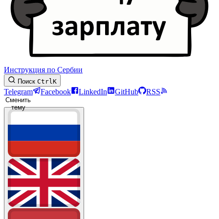
Инструкция по Сербии
Поиск
Ctrl
K
Telegram
Facebook
LinkedIn
GitHub
RSS
Сменить
тему