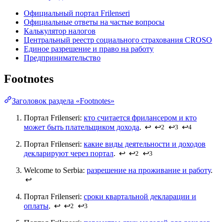
Официальный портал Frilenseri
Официальные ответы на частые вопросы
Калькулятор налогов
Центральный реестр социального страхования CROSO
Единое разрешение и право на работу
Предпринимательство
Footnotes
Заголовок раздела «Footnotes»
Портал Frilenseri:
кто считается фрилансером и кто
может быть плательщиком дохода
.
↩
↩
↩
↩
2
3
4
Портал Frilenseri:
какие виды деятельности и доходов
декларируют через портал
.
↩
↩
↩
2
3
Welcome to Serbia:
разрешение на проживание и работу
.
↩
Портал Frilenseri:
сроки квартальной декларации и
оплаты
.
↩
↩
↩
2
3