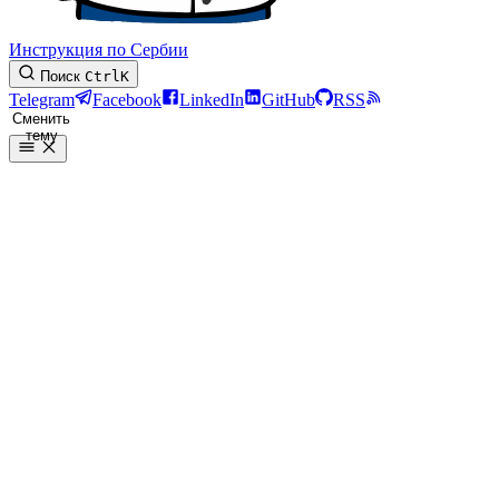
Инструкция по Сербии
Поиск
Ctrl
K
Telegram
Facebook
LinkedIn
GitHub
RSS
Сменить
тему