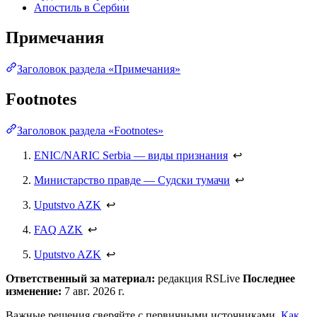
Апостиль в Сербии
Примечания
Заголовок раздела «Примечания»
Footnotes
Заголовок раздела «Footnotes»
ENIC/NARIC Serbia — виды признания
↩
Министарство правде — Судски тумачи
↩
Uputstvo AZK
↩
FAQ AZK
↩
Uputstvo AZK
↩
Ответственный за материал:
редакция RSLive
Последнее
изменение:
7 авг. 2026 г.
Важные решения сверяйте с первичными источниками.
Как