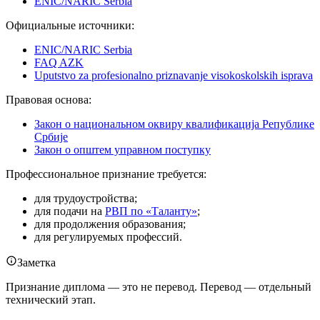
ENIC/NARIC Serbia
Официальные источники:
ENIC/NARIC Serbia
FAQ AZK
Uputstvo za profesionalno priznavanje visokoskolskih isprava
Правовая основа:
Закон о национальном оквиру квалификација Републике
Србије
Закон о општем управном поступку
Профессиональное признание требуется:
для трудоустройства;
для подачи на
РВП по «Таланту»
;
для продолжения образования;
для регулируемых профессий.
Заметка
Признание диплома — это не перевод. Перевод — отдельный
технический этап.