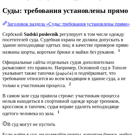
Суды: требования установлены прямо
Заголовок раздела «Суды: требования установлены прямо»
Сербский
Sudski poslovnik
регулирует в том числе одежду
посетителей суда. Судебная охрана не должна допускать в
здание неподходяще одетых лиц; в качестве примеров прямо
1
названы шорты, короткие брюки и майки без рукавов.
Официальные сайты отдельных судов дополнительно
разъясняют это правило. Например, Основной суд в Тополе
указывает также тапочки (
) и подчёркивает, что
papuče
требование относится ко всем входящим в здание суда, а не
2
только к участникам процесса.
В самом зале суда правила строже: участникам процесса
нельзя находиться в спортивной одежде вроде треников,
кроссовок и тапочек; судья вправе удалить неподходяще
1
одетого человека из зала.
В суд могут не пустить
Если идёте в суд, не надевайте шорты, короткие брюки, майку