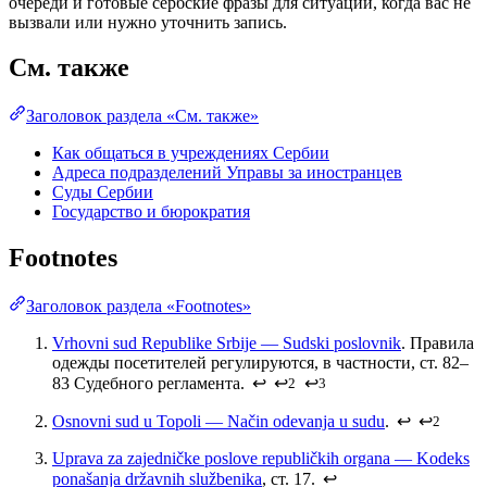
очереди и готовые сербские фразы для ситуаций, когда вас не
вызвали или нужно уточнить запись.
См. также
Заголовок раздела «См. также»
Как общаться в учреждениях Сербии
Адреса подразделений Управы за иностранцев
Суды Сербии
Государство и бюрократия
Footnotes
Заголовок раздела «Footnotes»
Vrhovni sud Republike Srbije — Sudski poslovnik
. Правила
одежды посетителей регулируются, в частности, ст. 82–
83 Судебного регламента.
↩
↩
↩
2
3
Osnovni sud u Topoli — Način odevanja u sudu
.
↩
↩
2
Uprava za zajedničke poslove republičkih organa — Kodeks
ponašanja državnih službenika
, ст. 17.
↩