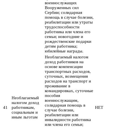
военнослужащих
Вооруженных сил
Сербии; солидарная
помощь в случае болезни,
реабилитации или утраты
трудоспособности
работника или члена его
семьи; новогодние и
рождественские подарки
детям работника;
юбилейные награды.
Необлагаемый налогом
доход работников на
основе компенсации
транспортных расходов,
суточных, возмещения
расходов на транспорт и
проживание в
командировках, суточные
пособия
Необлагаемый
военнослужащим,
налогом доход
солидарная помощь в
41
работникам,
НЕТ
случае болезни,
социальным и
реабилитации или
иным льготам
инвалидности работника
или члена его семьи;