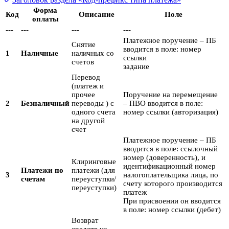
Форма
Код
Описание
Поле
оплаты
---
---
---
---
Платежное поручение – ПБ
Снятие
вводится в поле: номер
1
Наличные
наличных со
ссылки
счетов
задание
Перевод
(платеж и
прочее
Поручение на перемещение
2
Безналичный
переводы ) с
– ПВО вводится в поле:
одного счета
номер ссылки (авторизация)
на другой
счет
Платежное поручение – ПБ
вводится в поле: ссылочный
номер (доверенность), и
Клиринговые
идентификационный номер
Платежи по
платежи (для
3
налогоплательщика лица, по
счетам
переуступки/
счету которого производится
переуступки)
платеж
При присвоении он вводится
в поле: номер ссылки (дебет)
Возврат
средств на