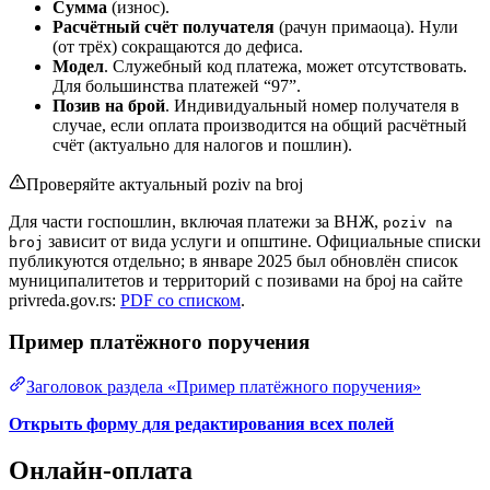
Сумма
(износ).
Расчётный счёт получателя
(рачун примаоца). Нули
(от трёх) сокращаются до дефиса.
Модел
. Служебный код платежа, может отсутствовать.
Для большинства платежей “97”.
Позив на брой
. Индивидуальный номер получателя в
случае, если оплата производится на общий расчётный
счёт (актуально для налогов и пошлин).
Проверяйте актуальный poziv na broj
Для части госпошлин, включая платежи за ВНЖ,
poziv na
зависит от вида услуги и општине. Официальные списки
broj
публикуются отдельно; в январе 2025 был обновлён список
муниципалитетов и территорий с позивами на број на сайте
privreda.gov.rs:
PDF со списком
.
Пример платёжного поручения
Заголовок раздела «Пример платёжного поручения»
Открыть форму для редактирования всех полей
Онлайн-оплата