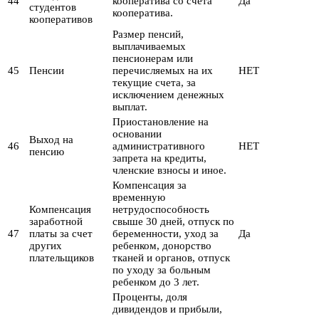
44
кооператива со счета
Да
студентов
кооператива.
кооперативов
Размер пенсий,
выплачиваемых
пенсионерам или
45
Пенсии
перечисляемых на их
НЕТ
текущие счета, за
исключением денежных
выплат.
Приостановление на
основании
Выход на
46
административного
НЕТ
пенсию
запрета на кредиты,
членские взносы и иное.
Компенсация за
временную
Компенсация
нетрудоспособность
заработной
свыше 30 дней, отпуск по
47
платы за счет
беременности, уход за
Да
других
ребенком, донорство
плательщиков
тканей и органов, отпуск
по уходу за больным
ребенком до 3 лет.
Проценты, доля
дивидендов и прибыли,