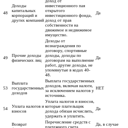
доход от
Доходы
инвестиционного пая
капитальных
открытого
48
Да
корпораций и
инвестиционного фонда,
других компаний
доход от прав
собственности на
движимое и недвижимое
имущество.
Доходы от
вознаграждения по
договору, спортивные
Прочие доходы
доходы, доходы по
49
Да
физических лиц
договорам на выполнение
работ, другие доходы, не
упомянутые в кодах 40-
48.
Выплата государственных
Выплата
доходов, включая налоги,
53
государственных
НЕТ
за исключением налогов у
доходов
источника.
Уплата налогов и взносов,
Уплата налогов и
которые плательщик
54
Да
взносов
дохода обязан исчислить,
удержать и уплатить.
Перечисление средств с
Возврат
Да, в случае
платежного счета