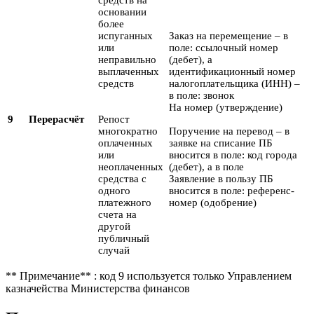
основании
более
испуганных
Заказ на перемещение – в
или
поле: ссылочный номер
неправильно
(дебет), а
выплаченных
идентификационный номер
средств
налогоплательщика (ИНН) –
в поле: звонок
На номер (утверждение)
9
Перерасчёт
Репост
многократно
Поручение на перевод – в
оплаченных
заявке на списание ПБ
или
вносится в поле: код города
неоплаченных
(дебет), а в поле
средства с
Заявление в пользу ПБ
одного
вносится в поле: референс-
платежного
номер (одобрение)
счета на
другой
публичный
случай
** Примечание** : код 9 используется только Управлением
казначейства Министерства финансов