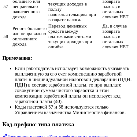
большего или
возврата
текущих доходов в
57
неправильно
налога; в
пользу
начисленного
остальных
налогоплательщика при
дохода
случаях НЕТ
возврате налога.
Перевод денежных
Да, в случае
Репост большего
средств между
возврата
или неправильно
58
платежными счетами
налога; в
оплаченного
текущих доходов при
остальных
дохода
ошибке.
случаях НЕТ
Примечания:
Если работодатель использует возможность указывать
выплаченную за его счет компенсацию заработной
платы в индивидуальной налоговой декларации (ПДН-
ПДН) в составе заработной платы, то при выплате
совокупной суммы чистого заработка и этой
компенсации заработной платы он использует код
заработной платы (40).
Коды платежей 57 и 58 используются только
Управлением казначейства Министерства финансов.
Код-префикс типа платежа
Заголовок раздела «Код-префикс типа платежа»