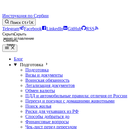
Инструкция по Сербии
Поиск
Ctrl
K
Telegram
Facebook
LinkedIn
GitHub
RSS
Скрыть
Скрыть
меню
оглавление
Сменить
тему
Блог
Подготовка
Подготовка
Визы и документы
Воинская обязанность
Легализация документов
Обмен валюты
ПДД и автомобильные правила: отличия от России
Переезд и поездки с домашними животными
Поиск жилья
Риски для уехавших из РФ
Способы добраться до
Финансовые вопросы
Чек-лист перед переездом