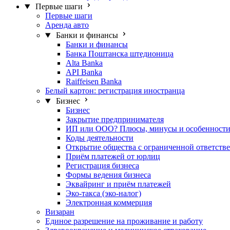
Первые шаги
Первые шаги
Аренда авто
Банки и финансы
Банки и финансы
Банка Поштанска штедионица
Alta Banka
API Banka
Raiffeisen Banka
Белый картон: регистрация иностранца
Бизнес
Бизнес
Закрытие предпринимателя
ИП или ООО? Плюсы, минусы и особенност
Коды деятельности
Открытие общества с ограниченной ответстве
Приём платежей от юрлиц
Регистрация бизнеса
Формы ведения бизнеса
Эквайринг и приём платежей
Эко-такса (эко-налог)
Электронная коммерция
Визаран
Единое разрешение на проживание и работу