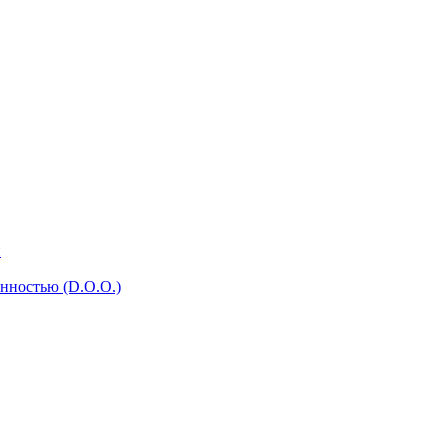
и
нностью (D.O.O.)