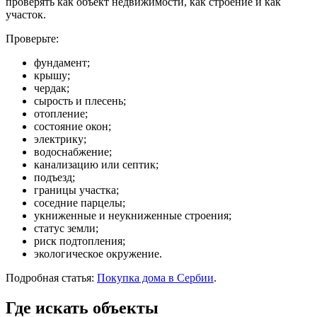
проверять как объект недвижимости, как строение и как
участок.
Проверьте:
фундамент;
крышу;
чердак;
сырость и плесень;
отопление;
состояние окон;
электрику;
водоснабжение;
канализацию или септик;
подъезд;
границы участка;
соседние парцелы;
укниженные и неукниженные строения;
статус земли;
риск подтопления;
экологическое окружение.
Подробная статья:
Покупка дома в Сербии
.
Где искать объекты