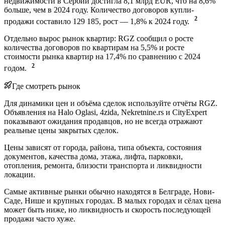
недвижимости в Сербии достигла 8,1 млрд EUR, что на 8,6%
больше, чем в 2024 году. Количество договоров купли-
2
продажи составило 129 185, рост — 1,8% к 2024 году.
Отдельно вырос рынок квартир: RGZ сообщил о росте
количества договоров по квартирам на 5,5% и росте
стоимости рынка квартир на 17,4% по сравнению с 2024
2
годом.
Где смотреть рынок
Для динамики цен и объёма сделок используйте отчёты RGZ.
Объявления на Halo Oglasi, 4zida, Nekretnine.rs и CityExpert
показывают ожидания продавцов, но не всегда отражают
реальные цены закрытых сделок.
Цены зависят от города, района, типа объекта, состояния
документов, качества дома, этажа, лифта, парковки,
отопления, ремонта, близости транспорта и ликвидности
локации.
Самые активные рынки обычно находятся в Белграде, Нови-
Саде, Нише и крупных городах. В малых городах и сёлах цена
может быть ниже, но ликвидность и скорость последующей
продажи часто хуже.