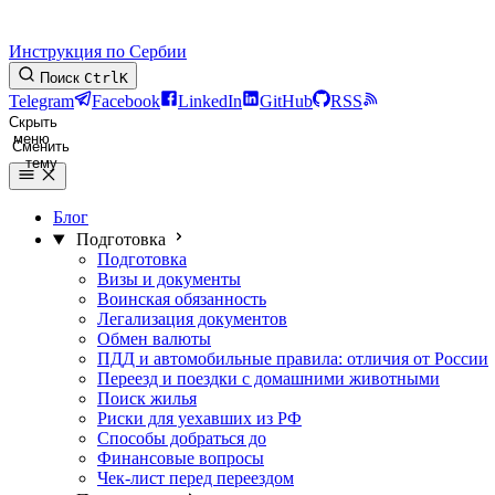
Инструкция по Сербии
Поиск
Ctrl
K
Telegram
Facebook
LinkedIn
GitHub
RSS
Скрыть
меню
Сменить
тему
Блог
Подготовка
Подготовка
Визы и документы
Воинская обязанность
Легализация документов
Обмен валюты
ПДД и автомобильные правила: отличия от России
Переезд и поездки с домашними животными
Поиск жилья
Риски для уехавших из РФ
Способы добраться до
Финансовые вопросы
Чек-лист перед переездом