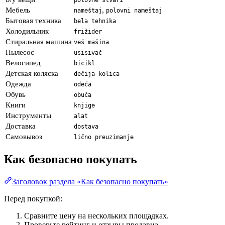
polovne stvari
Мебель
,
nameštaj
polovni nameštaj
Бытовая техника
bela tehnika
Холодильник
frižider
Стиральная машина
veš mašina
Пылесос
usisivač
Велосипед
bicikl
Детская коляска
dečija kolica
Одежда
odeća
Обувь
obuća
Книги
knjige
Инструменты
alat
Доставка
dostava
Самовывоз
lično preuzimanje
Как безопасно покупать
Заголовок раздела «Как безопасно покупать»
Перед покупкой:
Сравните цену на нескольких площадках.
Проверьте рейтинг и отзывы продавца.