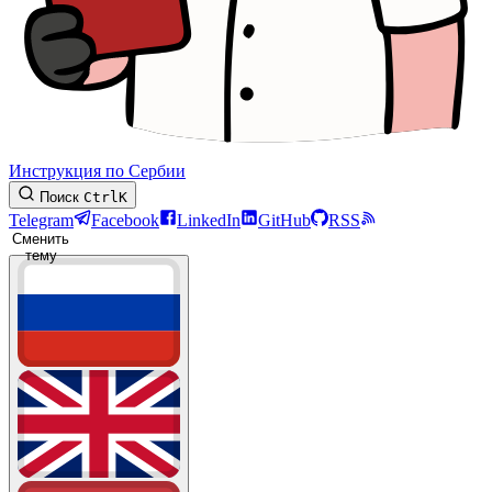
Инструкция по Сербии
Поиск
Ctrl
K
Telegram
Facebook
LinkedIn
GitHub
RSS
Сменить
тему