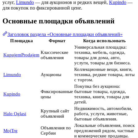
услуг,
Limundo
— для аукционов и редких вещей,
Kupindo
—
для покупок по фиксированной цене.
Основные площадки объявлений
Заголовок раздела «Основные площадки объявлений»
Площадка
Формат
Когда использовать
Универсальная площадка:
Классические
техника, мебель, одежда,
KupujemProdajem
объявления
товары для дома, авто,
услуги, товары для бизнеса.
Коллекционные вещи, книги,
Limundo
Аукционы
техника, редкие товары, лоты
с торгом.
Покупка без аукциона:
Фиксированные
бытовые товары, одежда,
Kupindo
цены
техника, книги, товары для
детей.
Недвижимость, автомобили,
Крупный сайт
Halo Oglasi
работа, услуги, животные,
объявлений
бытовые объявления.
Локальные объявления, поиск
Объявления по
MojTrg
предложений рядом, частные
Сербии
и коммерческие продавцы.