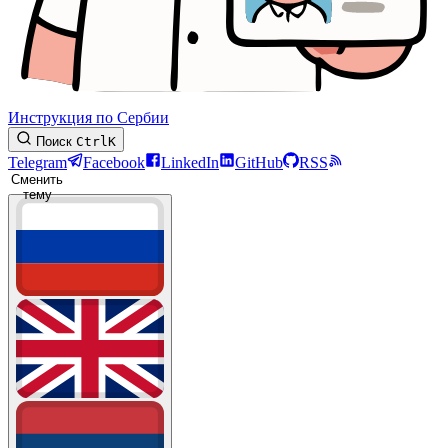
Инструкция по Сербии
Поиск
Ctrl
K
Telegram
Facebook
LinkedIn
GitHub
RSS
Сменить
тему