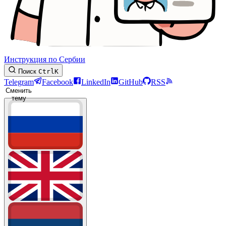
Инструкция по Сербии
Поиск
Ctrl
K
Telegram
Facebook
LinkedIn
GitHub
RSS
Сменить
тему