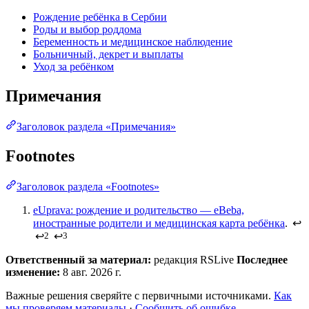
Рождение ребёнка в Сербии
Роды и выбор роддома
Беременность и медицинское наблюдение
Больничный, декрет и выплаты
Уход за ребёнком
Примечания
Заголовок раздела «Примечания»
Footnotes
Заголовок раздела «Footnotes»
eUprava: рождение и родительство — eBeba,
иностранные родители и медицинская карта ребёнка
.
↩
↩
↩
2
3
Ответственный за материал:
редакция RSLive
Последнее
изменение:
8 авг. 2026 г.
Важные решения сверяйте с первичными источниками.
Как
мы проверяем материалы
·
Сообщить об ошибке