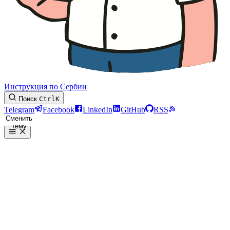
Инструкция по Сербии
Поиск
Ctrl
K
Telegram
Facebook
LinkedIn
GitHub
RSS
Сменить
тему