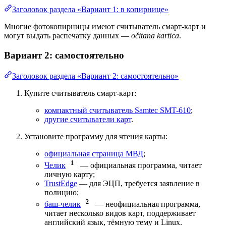
Заголовок раздела «Вариант 1: в копирнице»
Многие фотокопирницы имеют считыватель смарт-карт и
могут выдать распечатку данных —
očitana kartica
.
Вариант 2: самостоятельно
Заголовок раздела «Вариант 2: самостоятельно»
Купите считыватель смарт-карт:
компактный считыватель Samtec SMT-610
;
другие считыватели карт
.
Установите программу для чтения карты:
официальная страница МВД
;
1
Челик
— официальная программа, читает
личную карту;
TrustEdge
— для ЭЦП, требуется заявление в
полицию;
2
баш-челик
— неофициальная программа,
читает несколько видов карт, поддерживает
английский язык, тёмную тему и Linux.