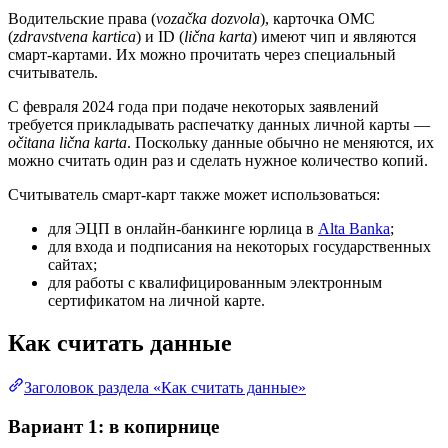
Водительские права (
vozačka dozvola
), карточка ОМС
(
zdravstvena kartica
) и ID (
lična karta
) имеют чип и являются
смарт-картами. Их можно прочитать через специальный
считыватель.
С февраля 2024 года при подаче некоторых заявлений
требуется прикладывать распечатку данных личной карты —
očitana lična karta
. Поскольку данные обычно не меняются, их
можно считать один раз и сделать нужное количество копий.
Считыватель смарт-карт также может использоваться:
для ЭЦП в онлайн-банкинге юрлица в
Alta Banka
;
для входа и подписания на некоторых государственных
сайтах;
для работы с квалифицированным электронным
сертификатом на личной карте.
Как считать данные
Заголовок раздела «Как считать данные»
Вариант 1: в копирнице