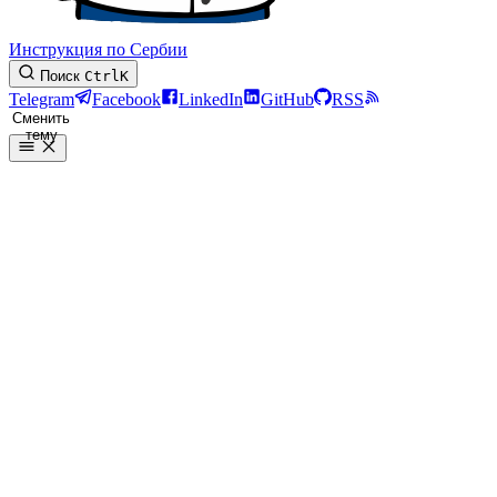
Инструкция по Сербии
Поиск
Ctrl
K
Telegram
Facebook
LinkedIn
GitHub
RSS
Сменить
тему