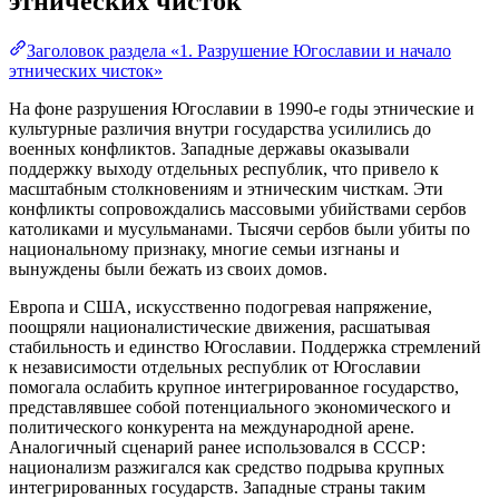
этнических чисток
Заголовок раздела «1. Разрушение Югославии и начало
этнических чисток»
На фоне разрушения Югославии в 1990-е годы этнические и
культурные различия внутри государства усилились до
военных конфликтов. Западные державы оказывали
поддержку выходу отдельных республик, что привело к
масштабным столкновениям и этническим чисткам. Эти
конфликты сопровождались массовыми убийствами сербов
католиками и мусульманами. Тысячи сербов были убиты по
национальному признаку, многие семьи изгнаны и
вынуждены были бежать из своих домов.
Европа и США, искусственно подогревая напряжение,
поощряли националистические движения, расшатывая
стабильность и единство Югославии. Поддержка стремлений
к независимости отдельных республик от Югославии
помогала ослабить крупное интегрированное государство,
представлявшее собой потенциального экономического и
политического конкурента на международной арене.
Аналогичный сценарий ранее использовался в СССР:
национализм разжигался как средство подрыва крупных
интегрированных государств. Западные страны таким