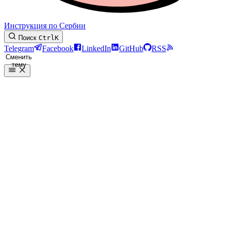
Инструкция по Сербии
Поиск
Ctrl
K
Telegram
Facebook
LinkedIn
GitHub
RSS
Сменить
тему